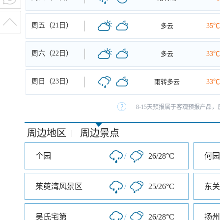
周五（21日）
多云
35℃
周六（22日）
多云
33℃
周日（23日）
雨转多云
33℃
8-15天预报属于客观预报产品，
周边地区
周边景点
|
个园
/
26/28°C
何园
茱萸湾风景区
/
25/26°C
东关
吴氏宅第
/
26/28°C