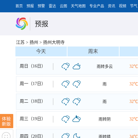
首页
预报
预警
雷达
云图
天气地图
专业产品
资讯
视频
节气
预报
江苏
>
扬州
>
扬州大明寺
今天
周末
周日（16日）
雨转多云
32℃
周一（17日）
雨
32℃
周二（18日）
雨
32℃
周三（19日）
雨转阴
32℃
周四（20日）
雨转晴
34℃