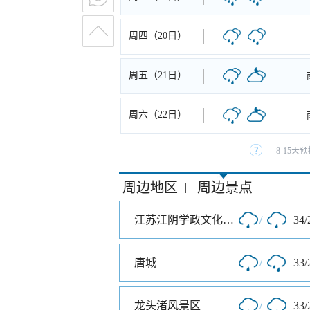
周四（20日）
周五（21日）
周六（22日）
8-15
周边地区
周边景点
|
江苏江阴学政文化旅游区
/
34/
唐城
/
33/
龙头渚风景区
/
33/