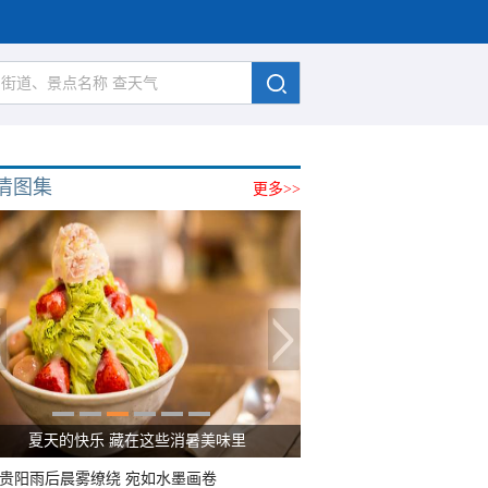
清图集
更多>>
夏天的快乐 藏在这些消暑美味里
贵阳雨后晨雾缭绕 宛如水墨画卷