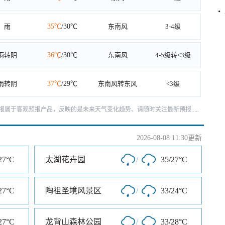
雨
35℃
/30℃
东南风
3-4级
雨转阴
36℃
/30℃
东南风
4-5级转<3级
雨转阴
37℃
/29℃
东南风转东风
<3级
天预报属于客观预报产品，反映的是未来天气变化趋势、请随时关注最新预报.....
2026-08-08 11:30更新
27°C
太湖花卉园
/
35/27°C
27°C
陶祖圣境风景区
/
33/24°C
27°C
龙背山森林公园
/
33/28°C