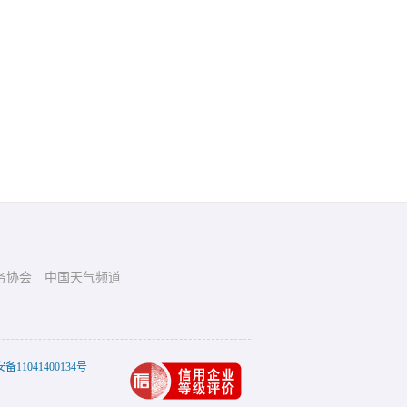
务协会
中国天气频道
11041400134号