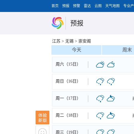
首页
预报
预警
雷达
云图
天气地图
专业产
预报
江苏
>
无锡
>
崇安阁
今天
周末
周六（15日）
周日（16日）
周一（17日）
周二（18日）
周三（19日）