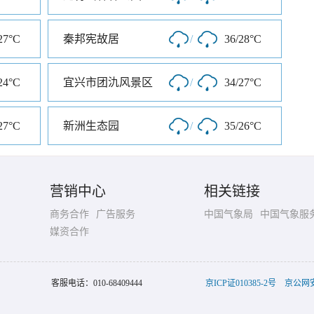
27°C
秦邦宪故居
/
36/28°C
24°C
宜兴市团氿风景区
/
34/27°C
27°C
新洲生态园
/
35/26°C
营销中心
相关链接
商务合作
广告服务
中国气象局
中国气象服
媒资合作
客服电话：
010-68409444
京ICP证010385-2号
京公网安备