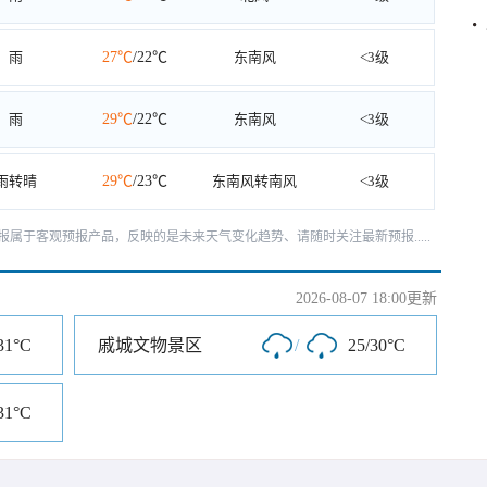
雨
27℃
/22℃
东南风
<3级
雨
29℃
/22℃
东南风
<3级
雨转晴
29℃
/23℃
东南风转南风
<3级
天预报属于客观预报产品，反映的是未来天气变化趋势、请随时关注最新预报.....
2026-08-07 18:00更新
31°C
戚城文物景区
/
25/30°C
31°C