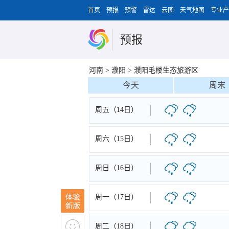
首页
预报
预警
雷达
云图
天气地图
专业产
预报
河南
>
濮阳
>
濮阳毛楼生态旅游区
今天
周末
周五（14日）
周六（15日）
周日（16日）
周一（17日）
周二（18日）