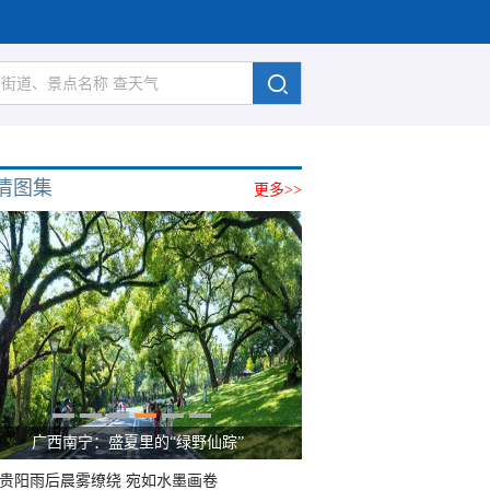
清图集
更多>>
广西南宁：盛夏里的“绿野仙踪”
贵阳雨后晨雾缭绕 宛如水墨画卷