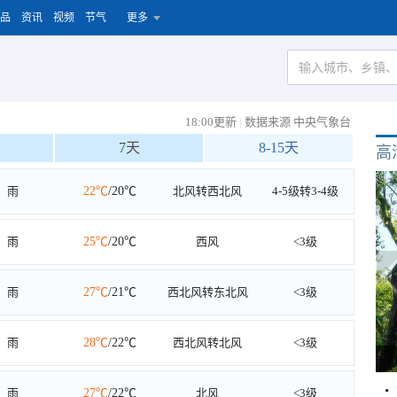
品
资讯
视频
节气
更多
18:00更新
|
数据来源 中央气象台
7天
8-15天
高
雨
22℃
/20℃
北风转西北风
4-5级转3-4级
雨
25℃
/20℃
西风
<3级
雨
27℃
/21℃
西北风转东北风
<3级
雨
28℃
/22℃
西北风转北风
<3级
雨
27℃
/22℃
北风
<3级