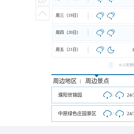
周三（19日）
周四（20日）
周五（21日）
8-15
周边地区
周边景点
|
濮阳世锦园
/
24/
中原绿色庄园景区
/
24/