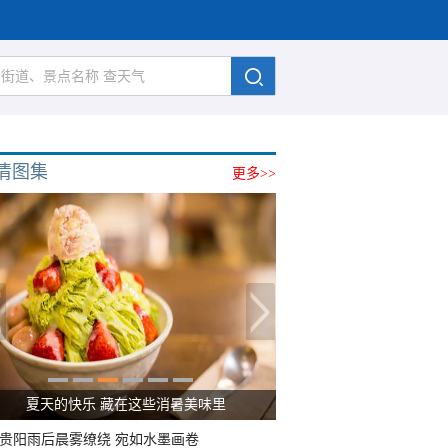
清图集
更多>>
夏天的快乐 藏在这些消暑美味里
贵阳雨后晨雾缭绕 宛如水墨画卷