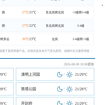
雨
27℃
/21℃
东北风转北风
<3级转3-4级
阴
27℃
/22℃
东北风转北风
3-4级
雨转多云
30℃
/23℃
北风
3-4级转<3级
天预报属于客观预报产品，反映的是未来天气变化趋势、请随时关注最新预报.....
2026-08-08 18:00更新
29°C
清明上河园
/
21/29°C
28°C
铁塔公园
/
21/28°C
29°C
开封府
/
21/29°C