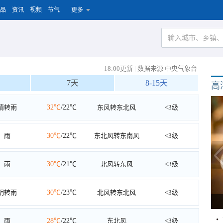
品
资讯
视频
节气
更多
18:00更新
|
数据来源 中央气象台
7天
8-15天
高
晴转雨
32℃
/22℃
东风转东北风
<3级
雨
30℃
/22℃
东北风转东南风
<3级
雨
30℃
/21℃
北风转东风
<3级
阴转雨
30℃
/23℃
北风转东北风
<3级
雨
28℃
/22℃
东北风
<3级