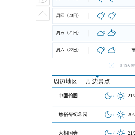
周四（20日）
周五（21日）
周六（22日）
8-15
周边地区
周边景点
|
中国翰园
/
21/
焦裕禄纪念园
/
20/
大相国寺
/
21/