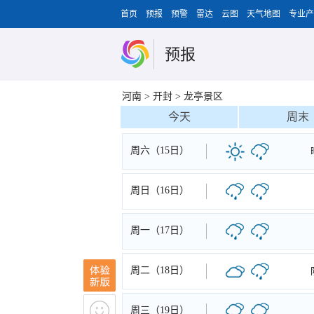
首页
预报
预警
雷达
云图
天气地图
专业产
预报
河南
>
开封
>
龙亭景区
今天
周末
周六（15日）
周日（16日）
周一（17日）
周二（18日）
周三（19日）