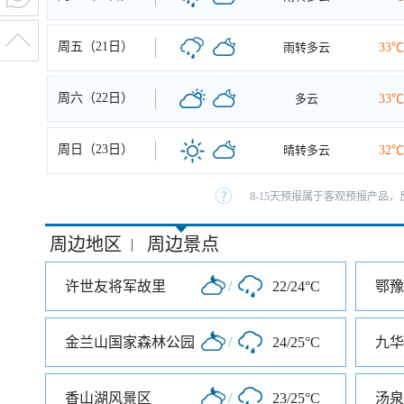
周五（21日）
雨转多云
33℃
周六（22日）
多云
33℃
周日（23日）
晴转多云
32℃
8-15天预报属于客观预报产品，
周边地区
周边景点
|
许世友将军故里
/
22/24°C
金兰山国家森林公园
/
24/25°C
九华
香山湖风景区
/
23/25°C
汤泉