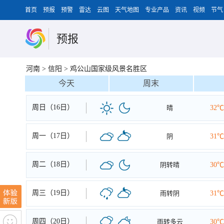
首页
预报
预警
雷达
云图
天气地图
专业产品
资讯
视频
节气
预报
河南
>
信阳
>
鸡公山国家级风景名胜区
今天
周末
周日（16日）
晴
32℃
周一（17日）
阴
31℃
周二（18日）
阴转晴
30℃
周三（19日）
雨转阴
31℃
周四（20日）
雨转多云
30℃