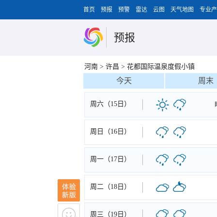
首页
预报
预警
雷达
云图
天气地图
专业产
预报
河南
>
许昌
>
花都国际温泉度假小镇
今天
周末
周六（15日）
周日（16日）
周一（17日）
周二（18日）
周三（19日）