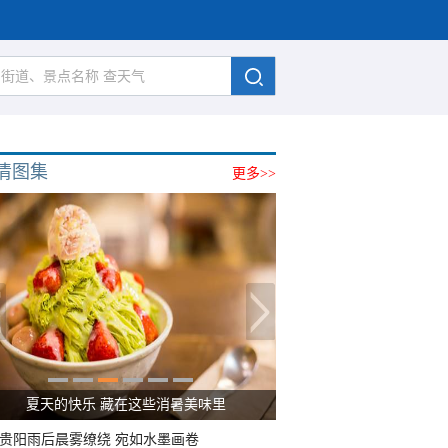
清图集
更多>>
夏天的快乐 藏在这些消暑美味里
贵阳雨后晨雾缭绕 宛如水墨画卷