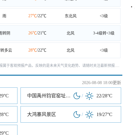
雨
27℃
/22℃
东北风
<3级
雨转阴
26℃
/21℃
北风
3-4级转<3级
雨转多云
28℃
/22℃
北风
<3级
天预报属于客观预报产品，反映的是未来天气变化趋势、请随时关注最新预报.....
2026-08-08 18:00更新
29°C
中国禹州钧官窑址博物馆
/
22/28°C
28°C
大鸿寨风景区
/
19/27°C
29°C