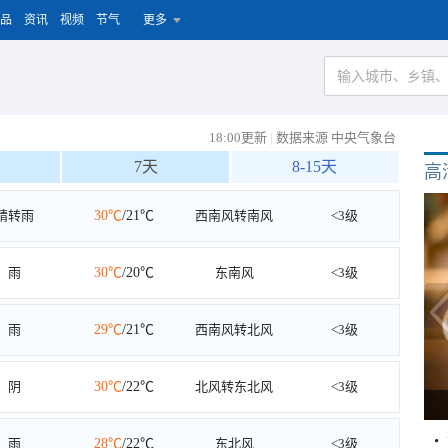
品
资讯
视频
节气
更多
18:00更新
|
数据来源 中央气象台
7天
8-15天
高
晴转雨
30℃
/21℃
西南风转南风
<3级
雨
30℃
/20℃
东南风
<3级
雨
29℃
/21℃
西南风转北风
<3级
阴
30℃
/22℃
北风转东北风
<3级
雨
28℃
/22℃
东北风
<3级