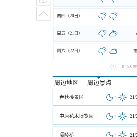
周四（20日）
周五（21日）
周六（22日）
8-15
周边地区
周边景点
|
春秋楼景区
/
21/
中原花木博览园
/
21/
灞陵桥
/
21/