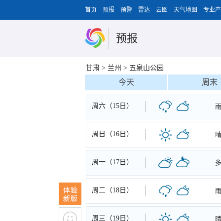
首页
预报
预警
雷达
云图
天气地图
专业产
预报
甘肃
>
兰州
>
五泉山公园
今天
周末
周六（15日）
周日（16日）
周一（17日）
周二（18日）
周三（19日）