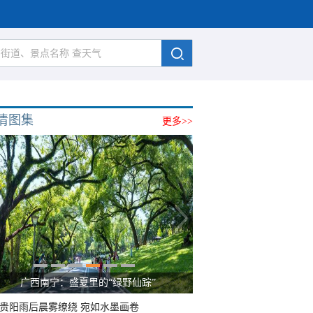
清图集
更多>>
广西南宁：盛夏里的“绿野仙踪”
贵阳雨后晨雾缭绕 宛如水墨画卷