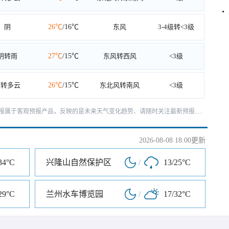
阴
26℃
/16℃
东风
3-4级转<3级
阴转雨
27℃
/15℃
东风转西风
<3级
雨转多云
26℃
/15℃
东北风转南风
<3级
天预报属于客观预报产品，反映的是未来天气变化趋势、请随时关注最新预报.....
2026-08-08 18:00更新
34°C
兴隆山自然保护区
/
13/25°C
29°C
兰州水车博览园
/
17/32°C