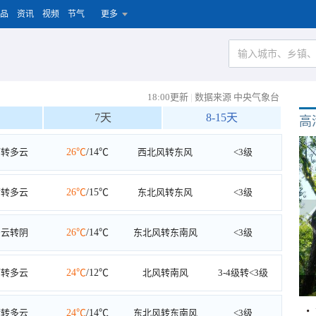
品
资讯
视频
节气
更多
18:00更新
|
数据来源 中央气象台
7天
8-15天
高
雨转多云
26℃
/14℃
西北风转东风
<3级
晴转多云
26℃
/15℃
东北风转东风
<3级
多云转阴
26℃
/14℃
东北风转东南风
<3级
雨转多云
24℃
/12℃
北风转南风
3-4级转<3级
晴转多云
24℃
/14℃
东北风转东南风
<3级