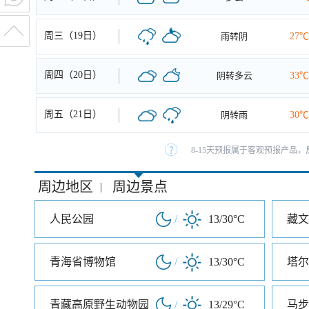
周三（19日）
雨转阴
27℃
周四（20日）
阴转多云
33℃
周五（21日）
阴转雨
30℃
8-15天预报属于客观预报产品，
周边地区
周边景点
|
人民公园
/
13/30°C
藏文
青海省博物馆
/
13/30°C
塔尔
青藏高原野生动物园
/
13/29°C
马步