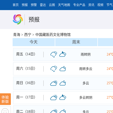
首页
预报
预警
雷达
云图
天气地图
专业产品
资讯
视频
节气
预报
青海
>
西宁
>
中国藏医药文化博物馆
今天
周末
周五（14日）
雨转阴
24
周六（15日）
雨转多云
24
周日（16日）
多云
25
周一（17日）
多云转阴
27
周二（18日）
多云
25