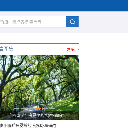
清图集
更多>>
广西南宁：盛夏里的“绿野仙踪”
贵阳雨后晨雾缭绕 宛如水墨画卷