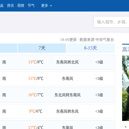
品
资讯
视频
节气
更多
18:00更新
|
数据来源 中央气象台
7天
8-15天
高
雨
13℃
/8℃
东南风转北风
<3级
雨
15℃
/8℃
东南风
<3级
雨
16℃
/7℃
东北风转东南风
<3级
雨
9℃
/6℃
东南风转东风
<3级
雨
17℃
/4℃
东南风
<3级