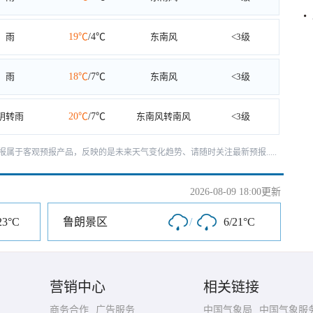
雨
19℃
/4℃
东南风
<3级
雨
18℃
/7℃
东南风
<3级
阴转雨
20℃
/7℃
东南风转南风
<3级
天预报属于客观预报产品，反映的是未来天气变化趋势、请随时关注最新预报.....
2026-08-09 18:00更新
23°C
鲁朗景区
/
6/21°C
营销中心
相关链接
商务合作
广告服务
中国气象局
中国气象服