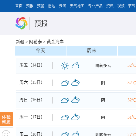
首页
预报
预警
雷达
云图
天气地图
专业产品
资讯
视频
节气
预报
新疆
>
阿勒泰
>
黄金海岸
今天
周末
周五（14日）
晴转多云
32℃
周六（15日）
阴
32℃
周日（16日）
阴
32℃
周一（17日）
阴
31℃
周二（18日）
阴转多云
27℃