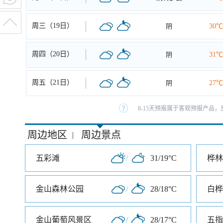
周三（19日）
阴
30℃
周四（20日）
阴
31℃
周五（21日）
阴
27℃
8-15天预报属于客观预报产品，
周边地区
周边景点
|
五彩滩
/
31/19°C
桦林
金山森林公园
/
28/18°C
白桦
金山葡萄风景区
/
28/17°C
五指