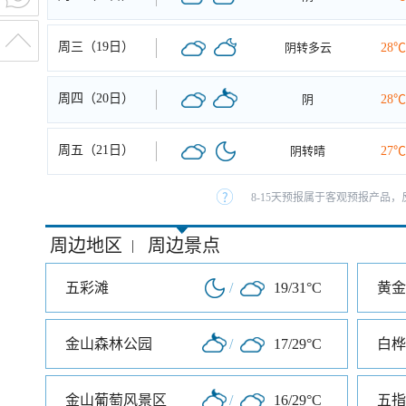
周三（19日）
阴转多云
28℃
周四（20日）
阴
28℃
周五（21日）
阴转晴
27℃
8-15天预报属于客观预报产品，
周边地区
周边景点
|
五彩滩
/
19/31°C
黄金
金山森林公园
/
17/29°C
白桦
金山葡萄风景区
/
16/29°C
五指