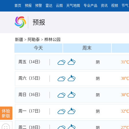
首页
预报
预警
雷达
云图
天气地图
专业产品
资讯
视频
节气
预报
新疆
>
阿勒泰
>
桦林公园
今天
周末
周五（14日）
阴
31℃
周六（15日）
阴
30℃
周日（16日）
阴
30℃
周一（17日）
阴
32℃
周二（18日）
阴
27℃