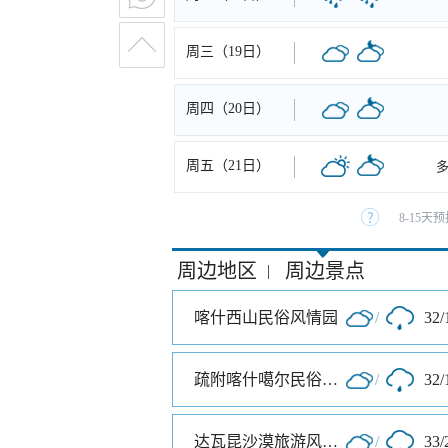
周三（19日）
周四（20日）
周五（21日）
8-15
周边地区
周边景点
|
喀什西山民俗风情园
/
32/
疏附喀什噶尔民俗风情园
/
32/
达瓦昆沙漠旅游风景区
/
33/