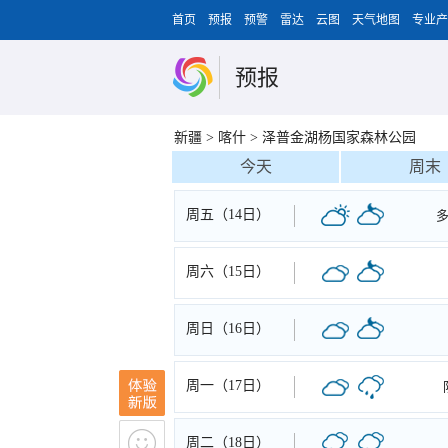
首页
预报
预警
雷达
云图
天气地图
专业产
预报
新疆
>
喀什
>
泽普金湖杨国家森林公园
今天
周末
周五（14日）
周六（15日）
周日（16日）
周一（17日）
周二（18日）