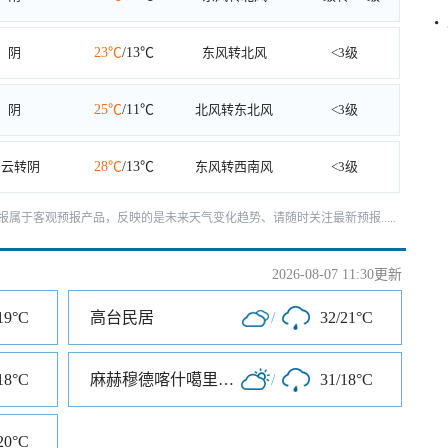
阴
23℃
/13℃
东风转北风
<3级
阴
25℃
/11℃
北风转东北风
<3级
多云转阴
28℃
/13℃
东风转西南风
<3级
天预报属于客观预报产品，反映的是未来天气变化趋势、请随时关注最新预报.....
2026-08-07 11:30更新
19°C
高台民居
/
32/21°C
18°C
麻赫穆德喀什噶里麻扎旅游区
/
31/18°C
20°C