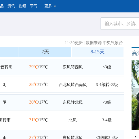
品
资讯
视频
节气
更多
11:30更新
|
数据来源 中央气象台
7天
8-15天
高
多云转阴
29℃
/19℃
东风转西风
<3级
阴
28℃
/17℃
西北风转西南风
3-4级转<3级
阴
30℃
/17℃
东风转北风
<3级
阴转雨
31℃
/15℃
北风
3-4级
雨
27℃
/13℃
东风转北风
<3级转3-4级