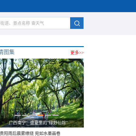
清图集
更多>>
广西南宁：盛夏里的“绿野仙踪”
贵阳雨后晨雾缭绕 宛如水墨画卷