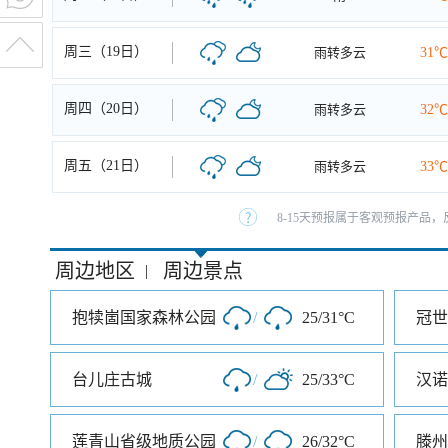
周三（19日）
雨转多云
31℃
周四（20日）
雨转多云
32℃
周五（21日）
雨转多云
33℃
8-15天预报属于客观预报产品，
周边地区
周边景点
|
抱犊崮国家森林公园
/
25/31°C
冠世
台儿庄古城
/
25/33°C
汉诺
莲青山省级地质公园
/
26/32°C
滕州