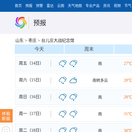
首页
预报
预警
雷达
云图
天气地图
专业产品
资讯
视频
节气
预报
山东
>
枣庄
>
台儿庄大战纪念馆
今天
周末
周五（14日）
雨
27℃
周六（15日）
雨转多云
28℃
周日（16日）
雨
28℃
周一（17日）
雨
31℃
周二（18日）
雨
30℃