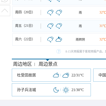
周四（20日）
雨
32℃
周五（21日）
雨
31℃
周六（22日）
雨转阴
32℃
8-15天预报属于客观预报产品，
周边地区
周边景点
|
杜受田故居
/
22/31°C
中国
孙子兵法城
/
21/30°C