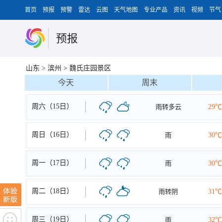
首页
预报
预警
雷达
云图
天气地图
专业产品
资讯
视频
节气
预报
山东
>
滨州
>
魏氏庄园景区
今天
周末
周六（15日）
雨转多云
29℃
周日（16日）
雨
30℃
周一（17日）
雨
30℃
周二（18日）
雨转阴
31℃
周三（19日）
雨
32℃