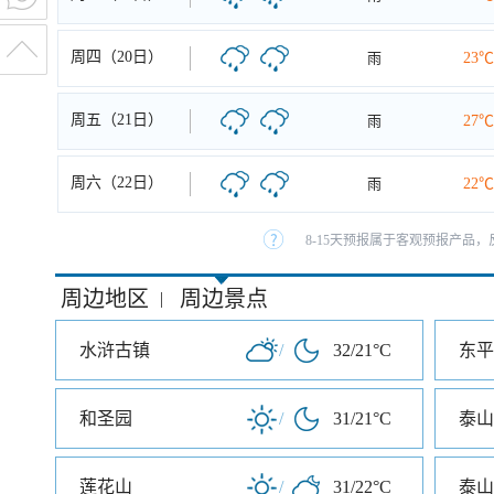
周四（20日）
雨
23℃
周五（21日）
雨
27℃
周六（22日）
雨
22℃
8-15天预报属于客观预报产品，
周边地区
周边景点
|
水浒古镇
/
32/21°C
东平
和圣园
/
31/21°C
泰山
莲花山
/
31/22°C
泰山