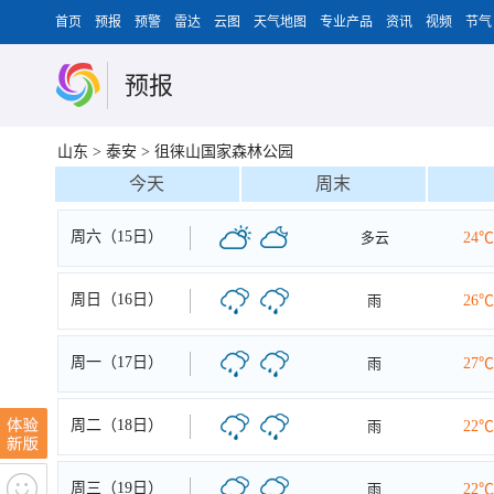
首页
预报
预警
雷达
云图
天气地图
专业产品
资讯
视频
节气
预报
山东
>
泰安
>
徂徕山国家森林公园
今天
周末
周六（15日）
多云
24℃
周日（16日）
雨
26℃
周一（17日）
雨
27℃
周二（18日）
雨
22℃
周三（19日）
雨
22℃