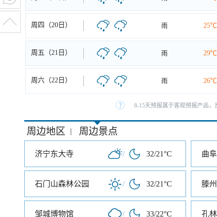
周四（20日）
雨
25℃
周五（21日）
雨
29℃
周六（22日）
雨
26℃
8-15天预报属于客观预报产品，
周边地区
周边景点
|
济宁东大寺
/
32/21°C
曲阜
石门山森林公园
/
32/21°C
邹城博物馆
/
33/22°C
孔林