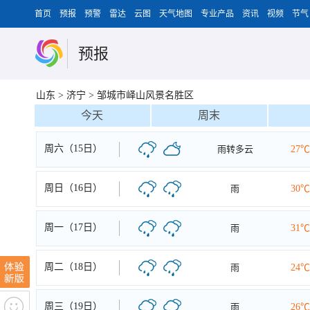
首页
预报
预警
雷达
云图
天气地图
专业产品
资讯
视频
节气
预报
山东
>
济宁
>
邹城市峄山风景名胜区
今天
周末
周六（15日）
雨转多云
27℃
周日（16日）
雨
30℃
周一（17日）
雨
31℃
周二（18日）
雨
24℃
周三（19日）
雨
26℃