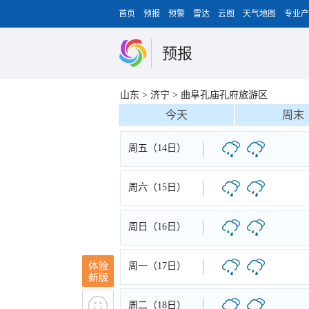
首页
预报
预警
雷达
云图
天气地图
专业产
预报
山东
>
济宁
>
曲阜孔庙孔府旅游区
今天
周末
周五（14日）
周六（15日）
周日（16日）
周一（17日）
周二（18日）