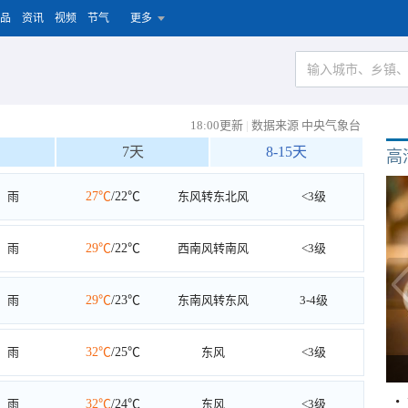
品
资讯
视频
节气
更多
18:00更新
|
数据来源 中央气象台
7天
8-15天
高
雨
27℃
/22℃
东风转东北风
<3级
雨
29℃
/22℃
西南风转南风
<3级
雨
29℃
/23℃
东南风转东风
3-4级
雨
32℃
/25℃
东风
<3级
雨
32℃
/24℃
东风
<3级