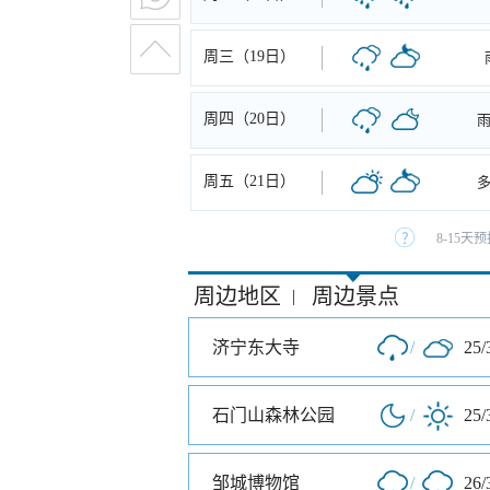
周三（19日）
周四（20日）
周五（21日）
8-15
周边地区
周边景点
|
济宁东大寺
/
25/
石门山森林公园
/
25/
邹城博物馆
/
26/