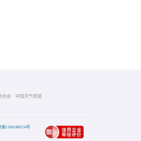
务协会
中国天气频道
11041400134号