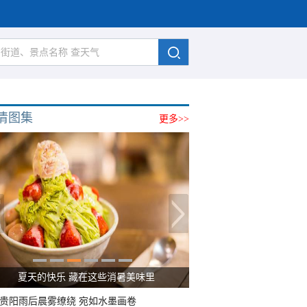
清图集
更多>>
夏天的快乐 藏在这些消暑美味里
贵阳雨后晨雾缭绕 宛如水墨画卷