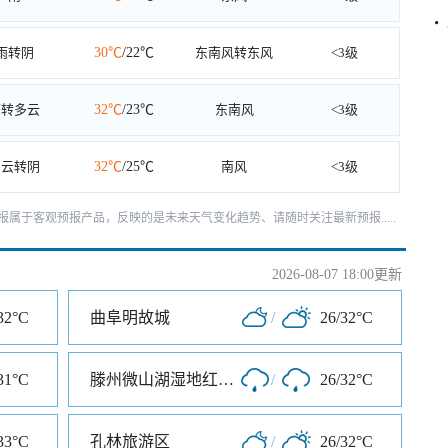
雨转阴
30℃
/22℃
东南风转东风
<3级
雨转多云
32℃
/23℃
东南风
<3级
多云转阴
32℃
/25℃
南风
<3级
天预报属于客观预报产品，反映的是未来天气变化趋势、请随时关注最新预报.....
2026-08-07 18:00更新
32°C
曲阜明故城
/
26/32°C
31°C
滕州微山湖湿地红荷旅游风景区
/
26/32°C
33°C
孔林旅游区
/
26/32°C