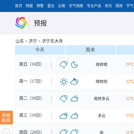
首页
预报
预警
雷达
云图
天气地图
专业产品
资讯
视频
节气
预报
山东
>
济宁
>
济宁东大寺
今天
周末
周日（16日）
雨转晴
29℃
周一（17日）
晴转阴
32℃
周二（18日）
雨转多云
32℃
周三（19日）
多云
33℃
周四（20日）
雨
31℃