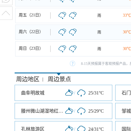
周五（21日）
雨
33℃
周六（22日）
雨
30℃
周日（23日）
雨
30℃
8-15天预报属于客观预报产品，
周边地区
周边景点
|
曲阜明故城
/
25/31°C
石门
滕州微山湖湿地红荷旅游风景区
/
25/29°C
邹城
孔林旅游区
/
24/31°C
国际