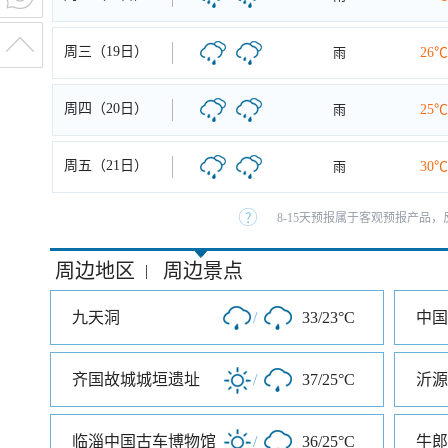
周三（19日）
雨
26℃
周四（20日）
雨
25℃
周五（21日）
雨
30℃
8-15天预报属于客观预报产品，
周边地区
周边景点
|
九天洞
/
33/23°C
中国
齐国故城城垣遗址
/
37/25°C
临淄中国古车博物馆
/
36/25°C
牛郎