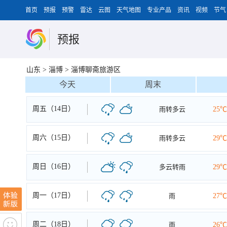
首页
预报
预警
雷达
云图
天气地图
专业产品
资讯
视频
节气
预报
山东
>
淄博
>
淄博聊斋旅游区
今天
周末
周五（14日）
雨转多云
25℃
周六（15日）
雨转多云
29℃
周日（16日）
多云转雨
29℃
周一（17日）
雨
27℃
周二（18日）
雨
26℃