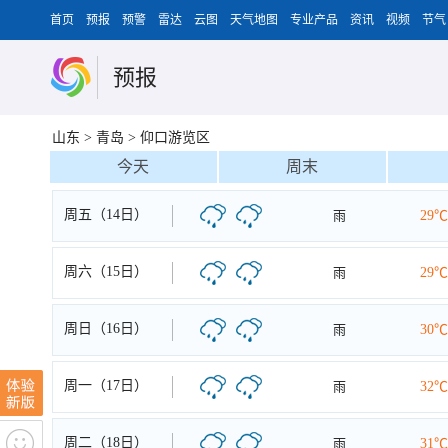
首页
预报
预警
雷达
云图
天气地图
专业产品
资讯
视频
节气
预报
山东
>
青岛
>
仰口游览区
今天
周末
周五（14日）
雨
29℃
周六（15日）
雨
29℃
周日（16日）
雨
30℃
周一（17日）
雨
32℃
周二（18日）
雨
31℃