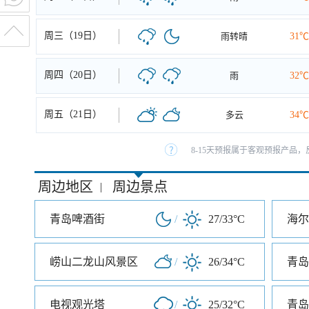
周三（19日）
雨转晴
31℃
周四（20日）
雨
32℃
周五（21日）
多云
34℃
8-15天预报属于客观预报产品，
周边地区
周边景点
|
青岛啤酒街
/
27/33°C
海尔
崂山二龙山风景区
/
26/34°C
电视观光塔
/
25/32°C
青岛