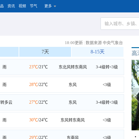
品
资讯
视频
节气
更多
18:00更新
|
数据来源 中央气象台
7天
8-15天
高
雨
23℃
/21℃
东北风转东南风
3-4级转<3级
雨
28℃
/22℃
东风
<3级
雨转多云
27℃
/22℃
东风
3-4级转<3级
雨
30℃
/24℃
东风转东南风
<3级
雨
29℃
/22℃
东南风
<3级