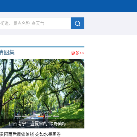
清图集
更多>>
广西南宁：盛夏里的“绿野仙踪”
贵阳雨后晨雾缭绕 宛如水墨画卷