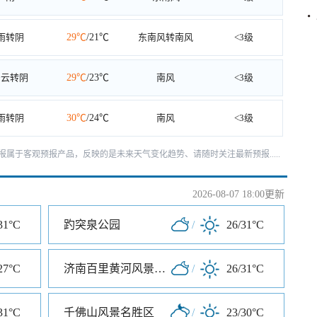
雨转阴
29℃
/21℃
东南风转南风
<3级
多云转阴
29℃
/23℃
南风
<3级
雨转阴
30℃
/24℃
南风
<3级
天预报属于客观预报产品，反映的是未来天气变化趋势、请随时关注最新预报.....
2026-08-07 18:00更新
31°C
趵突泉公园
/
26/31°C
27°C
济南百里黄河风景区东区
/
26/31°C
31°C
千佛山风景名胜区
/
23/30°C