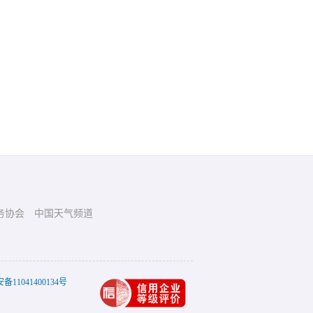
务协会
中国天气频道
11041400134号