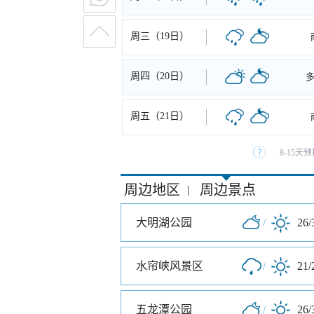
周三（19日）
周四（20日）
周五（21日）
8-15
周边地区
周边景点
|
大明湖公园
/
26/
水帘峡风景区
/
21/
五龙潭公园
/
26/