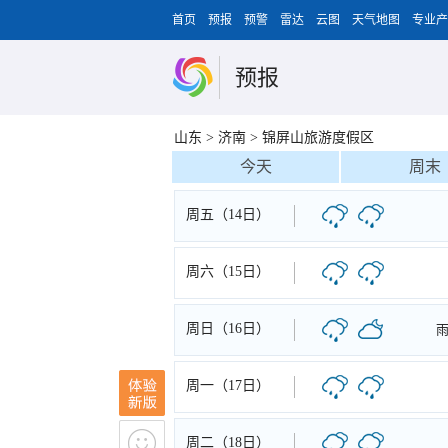
首页
预报
预警
雷达
云图
天气地图
专业产
预报
山东
>
济南
>
锦屏山旅游度假区
今天
周末
周五（14日）
周六（15日）
周日（16日）
周一（17日）
周二（18日）