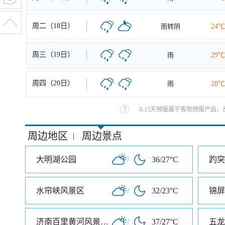
周二（18日）
雨转阴
24℃
周三（19日）
雨
29℃
周四（20日）
雨
28℃
8-15天预报属于客观预报产品，
周边地区
周边景点
|
大明湖公园
/
36/27°C
趵突
水帘峡风景区
/
32/23°C
锦屏
济南百里黄河风景区东区
/
37/27°C
五龙