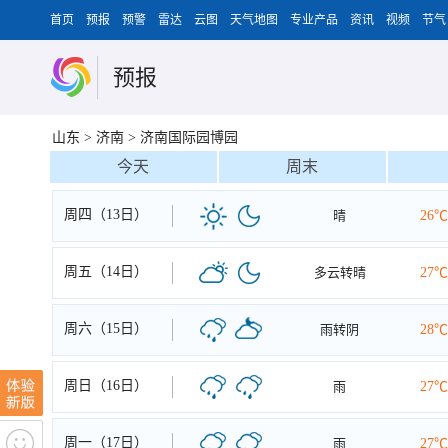
首页
预报
预警
雷达
云图
天气地图
专业产品
资讯
视频
节气
预报
山东
>
济南
>
济南国际园博园
今天
周末
周四（13日）
晴
26℃
周五（14日）
多云转晴
27℃
周六（15日）
雨转阴
28℃
周日（16日）
雨
27℃
周一（17日）
雨
27℃