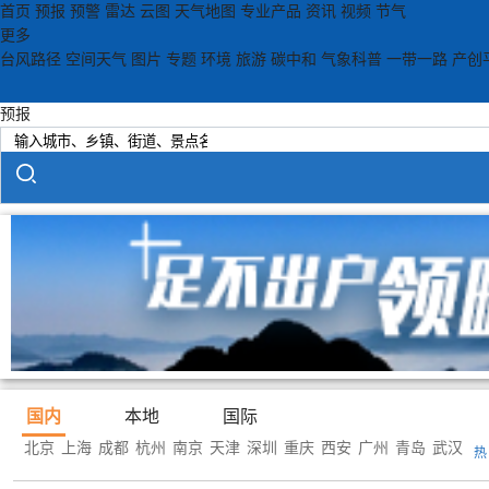
首页
预报
预警
雷达
云图
天气地图
专业产品
资讯
视频
节气
更多
台风路径
空间天气
图片
专题
环境
旅游
碳中和
气象科普
一带一路
产创
预报
国内
本地
国际
北京
上海
成都
杭州
南京
天津
深圳
重庆
西安
广州
青岛
武汉
热