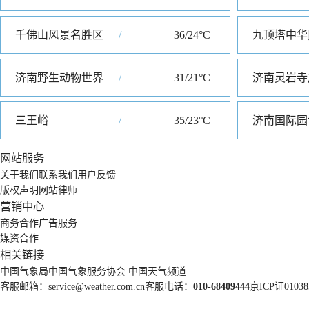
千佛山风景名胜区
/
36/24°C
济南野生动物世界
/
31/21°C
济南灵岩寺
三王峪
/
35/23°C
济南国际园
网站服务
关于我们
联系我们
用户反馈
版权声明
网站律师
营销中心
商务合作
广告服务
媒资合作
相关链接
中国气象局
中国气象服务协会
中国天气频道
客服邮箱：
service@weather.com.cn
客服电话：
010-68409444
京ICP证01038