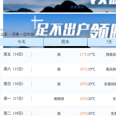
圣地亚哥
利马
基多
悉尼
墨尔本
惠灵顿
奥克兰
苏瓦
亚洲
欧洲
北美洲
南美洲
非洲
大洋洲
选择洲际
山东
>
济南
>
红叶谷
今天
周末
7天
周五（14日）
雨
21℃
/17℃
西南风
周六（15日）
雨
26℃
/19℃
南风转
周日（16日）
雨
26℃
/20℃
东南风
周一（17日）
雨转阴
26℃
/20℃
东
周二（18日）
雨
24℃
/20℃
东