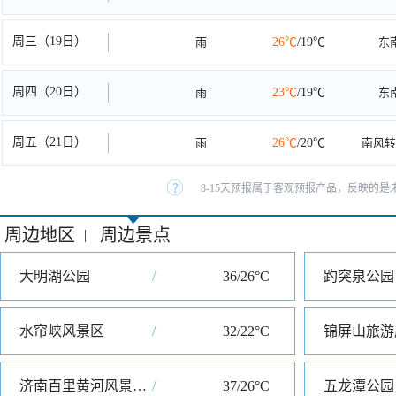
周三（19日）
雨
26℃
/19℃
东
周四（20日）
雨
23℃
/19℃
东
周五（21日）
雨
26℃
/20℃
南风转
8-15天预报属于客观预报产品，反映的是未
周边地区
周边景点
|
大明湖公园
/
36/26°C
趵突泉公园
水帘峡风景区
/
32/22°C
锦屏山旅游
济南百里黄河风景区东区
/
37/26°C
五龙潭公园