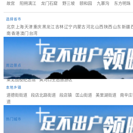
故宫
阳朔漓江
龙门石窟
野三坡
颐和园
九寨沟
东方明珠
选择省市
北京
上海
天津
重庆
黑龙江
吉林
辽宁
内蒙古
河北
山西
陕西
山东
新疆
南
香港
澳门
台湾
沧州
衡水
济宁
长清
章丘
济阳
淄川
博山
周村
齐河
禹城
滨州
东营
潍坊
周边景点
蓬莱阁旅游景区
三仙山
杜受田故居
中国太阳谷
邹城市峄山风景
莱芜战役纪念馆
黄河口生态旅游区
本地乡镇
道德街街道
段店北路街道
段店镇
匡山街道
美里湖街道
南辛庄
道
热门城市
曼谷
东京
首尔
吉隆坡
新加坡
巴黎
罗马
伦敦
雅典