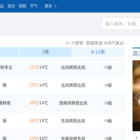
品
资讯
视频
节气
更多
05:30更新
|
数据来源 中央气象台
7天
8-15天
高
雨转多云
21℃
/14℃
北风转西北风
<3级
晴
23℃
/14℃
北风转西北风
<3级
晴转雨
26℃
/14℃
西南风转西北风
<3级
雨
24℃
/14℃
东风转西北风
<3级
雨
23℃
/14℃
东南风转东风
<3级