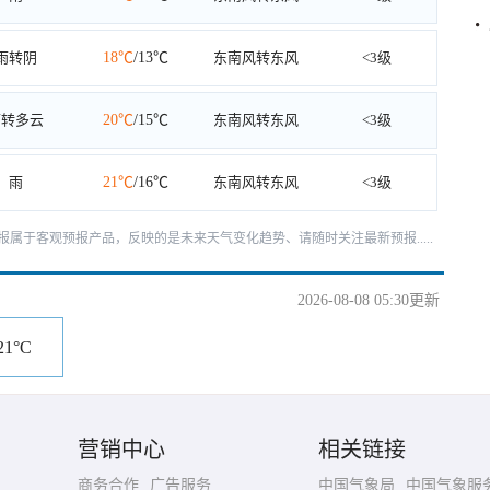
雨转阴
18℃
/13℃
东南风转东风
<3级
雨转多云
20℃
/15℃
东南风转东风
<3级
雨
21℃
/16℃
东南风转东风
<3级
天预报属于客观预报产品，反映的是未来天气变化趋势、请随时关注最新预报.....
2026-08-08 05:30更新
21°C
营销中心
相关链接
商务合作
广告服务
中国气象局
中国气象服