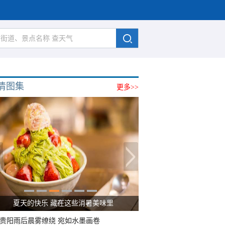
清图集
更多>>
夏天的快乐 藏在这些消暑美味里
贵阳雨后晨雾缭绕 宛如水墨画卷