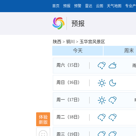
首页
预报
预警
雷达
云图
天气地图
专业产
预报
陕西
>
铜川
>
玉华宫风景区
今天
周末
周六（15日）
周日（16日）
周一（17日）
周二（18日）
周三（19日）