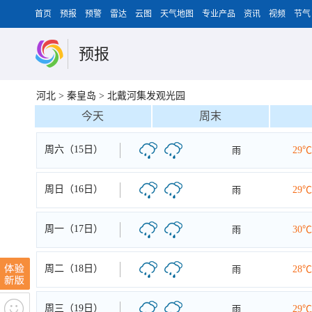
首页
预报
预警
雷达
云图
天气地图
专业产品
资讯
视频
节气
预报
河北
>
秦皇岛
>
北戴河集发观光园
今天
周末
周六（15日）
雨
29℃
周日（16日）
雨
29℃
周一（17日）
雨
30℃
周二（18日）
雨
28℃
周三（19日）
雨
29℃