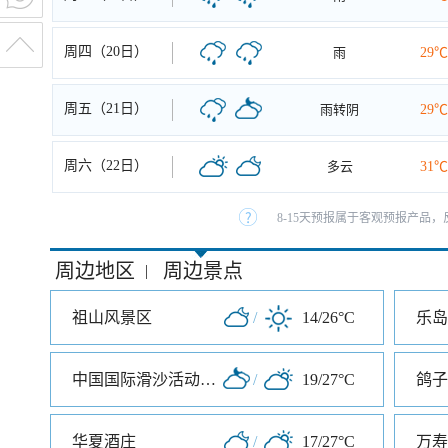
周四（20日）
雨
29℃
周五（21日）
雨转阴
29℃
周六（22日）
多云
31℃
8-15天预报属于客观预报产品，
周边地区
周边景点
|
祖山风景区
/
14/26°C
乐岛
中国国际滑沙活动中心
/
19/27°C
鸽子
华夏酒庄
/
17/27°C
万寿