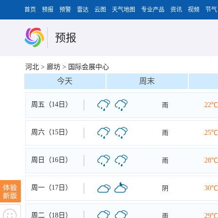
首页
预报
预警
雷达
云图
天气地图
专业产品
资讯
视频
节气
预报
河北
>
廊坊
>
国际会展中心
今天
周末
周五（14日）
雨
22℃
周六（15日）
雨
25℃
周日（16日）
雨
28℃
周一（17日）
阴
30℃
周二（18日）
雨
29℃