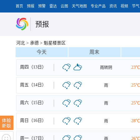
首页
预报
预警
雷达
云图
天气地图
专业产品
资讯
视频
节气
预报
河北
>
承德
>
魁星楼景区
今天
周末
周四（13日）
雨转阴
23℃
周五（14日）
雨
25℃
周六（15日）
雨
25℃
周日（16日）
雨
28℃
周一（17日）
雨
26℃