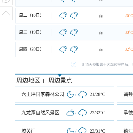
周二（18日）
雨
26℃
周三（19日）
雨
30℃
周四（20日）
雨
32℃
8-15天预报属于客观预报产品，
周边地区
周边景点
|
六里坪国家森林公园
/
21/28°C
磬锤
九龙潭自然风景区
/
22/32°C
承德
城关门
/
23/31°C
德汇