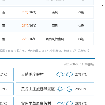
雨
23℃
/16℃
南风
<3级
雨
26℃
/16℃
南风
<3级
雨
27℃
/16℃
西南风转南风
<3级
天预报属于客观预报产品，反映的是未来天气变化趋势、请随时关注最新预报.....
2026-08-06 11:30更新
17°C
天鹅湖度假村
/
27/17°C
17°C
黄龙山庄旅游风景区
/
28/20°C
21°C
安固里草原度假村
/
28/18°C