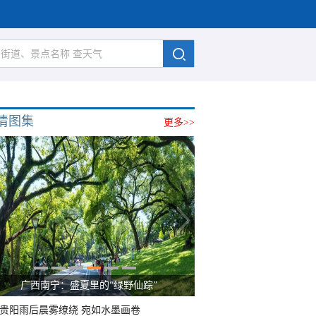
清图集
更多>>
广西南宁：盛夏里的“绿野仙踪”
贵阳雨后晨雾缭绕 宛如水墨画卷