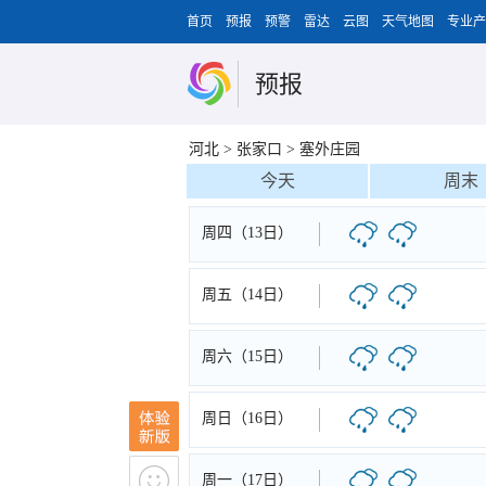
首页
预报
预警
雷达
云图
天气地图
专业产
预报
河北
>
张家口
>
塞外庄园
今天
周末
周四（13日）
周五（14日）
周六（15日）
周日（16日）
周一（17日）