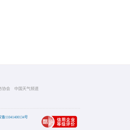
务协会
中国天气频道
11041400134号