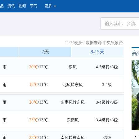
品
资讯
视频
节气
更多
11:30更新
|
数据来源 中央气象台
7天
8-15天
高
雨
20℃
/12℃
东风
4-5级转<3级
雨
18℃
/11℃
北风转东风
3-4级
雨
20℃
/13℃
东南风转东风
3-4级转<3级
雨
23℃
/13℃
东南风
3-4级转<3级
雨
22℃
/14℃
南风转东南风
<3级