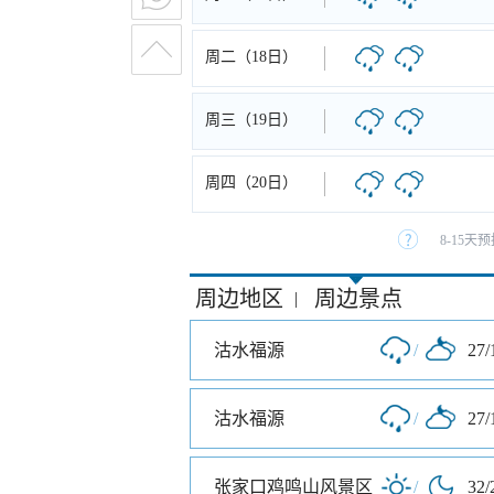
周二（18日）
周三（19日）
周四（20日）
8-15
周边地区
周边景点
|
沽水福源
/
27/
沽水福源
/
27/
张家口鸡鸣山风景区
/
32/