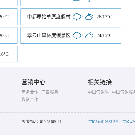
20°C
中都原始草原度假村
/
26/17°C
20°C
翠云山森林度假景区
/
24/15°C
16°C
营销中心
相关链接
商务合作
广告服务
中国气象局
中国气象服
媒资合作
客服电话：
010-68409444
京ICP证010385-2号
京公网安备