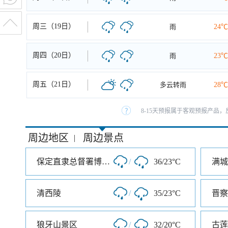
周三（19日）
雨
24℃
周四（20日）
雨
23℃
周五（21日）
多云转雨
28℃
8-15天预报属于客观预报产品，
周边地区
周边景点
|
保定直隶总督署博物馆
/
36/23°C
满城
清西陵
/
35/23°C
狼牙山景区
/
32/20°C
古莲