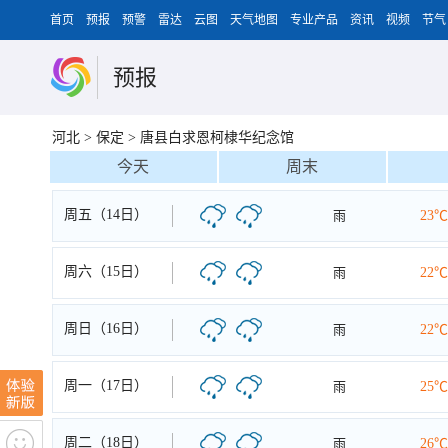
首页
预报
预警
雷达
云图
天气地图
专业产品
资讯
视频
节气
预报
河北
>
保定
>
唐县白求恩柯棣华纪念馆
今天
周末
周五（14日）
雨
23℃
周六（15日）
雨
22℃
周日（16日）
雨
22℃
周一（17日）
雨
25℃
周二（18日）
雨
26℃