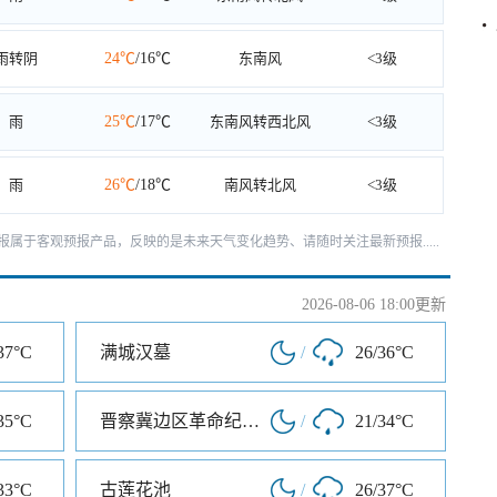
雨转阴
24℃
/16℃
东南风
<3级
雨
25℃
/17℃
东南风转西北风
<3级
雨
26℃
/18℃
南风转北风
<3级
天预报属于客观预报产品，反映的是未来天气变化趋势、请随时关注最新预报.....
2026-08-06 18:00更新
37°C
满城汉墓
/
26/36°C
35°C
晋察冀边区革命纪念馆
/
21/34°C
33°C
古莲花池
/
26/37°C