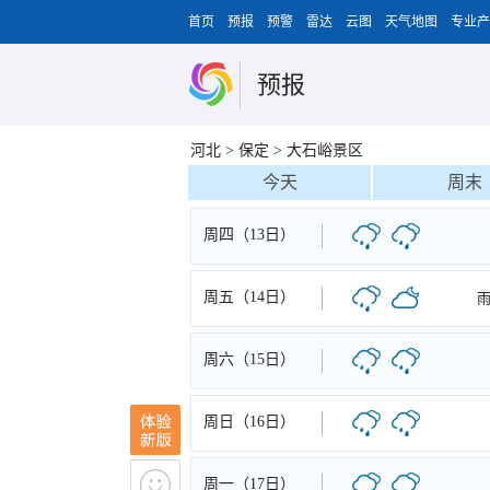
首页
预报
预警
雷达
云图
天气地图
专业产
预报
河北
>
保定
>
大石峪景区
今天
周末
周四（13日）
周五（14日）
周六（15日）
周日（16日）
周一（17日）