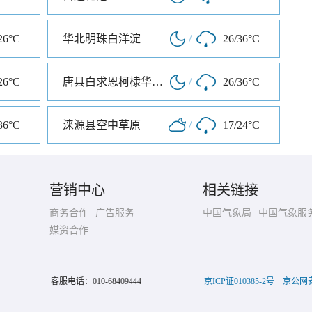
26°C
华北明珠白洋淀
/
26/36°C
26°C
唐县白求恩柯棣华纪念馆
/
26/36°C
36°C
涞源县空中草原
/
17/24°C
营销中心
相关链接
商务合作
广告服务
中国气象局
中国气象服
媒资合作
客服电话：
010-68409444
京ICP证010385-2号
京公网安备