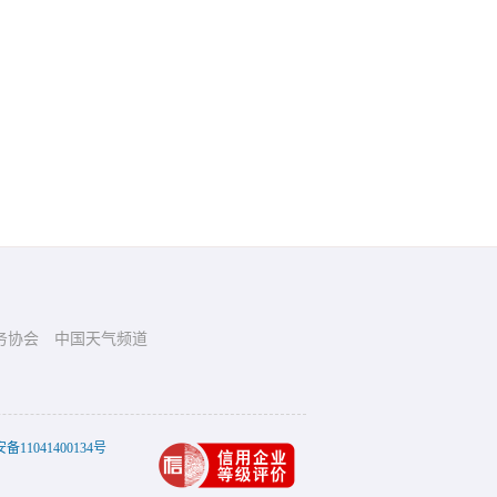
务协会
中国天气频道
11041400134号