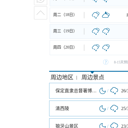
周二（18日）
周三（19日）
周四（20日）
8-15
周边地区
周边景点
|
保定直隶总督署博物馆
/
26/
清西陵
/
25/
狼牙山景区
/
23/