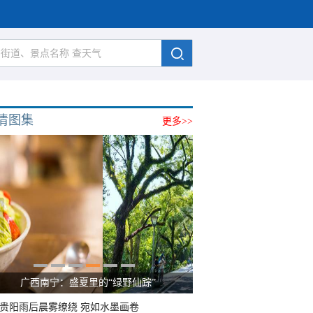
清图集
更多>>
广西南宁：盛夏里的“绿野仙踪”
贵阳雨后晨雾缭绕 宛如水墨画卷