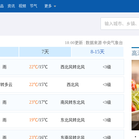
品
资讯
视频
节气
更多
18:00更新
|
数据来源 中央气象台
7天
8-15天
高
雨
22℃
/15℃
西北风转北风
<3级
雨转多云
22℃
/15℃
西北风
<3级
雨
23℃
/17℃
南风转东北风
<3级
雨
19℃
/15℃
东北风转北风
<3级
雨
23℃
/16℃
东南风转北风
<3级