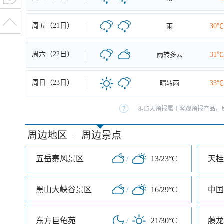
周五（21日）
雨
30℃
周六（22日）
雨转多云
31℃
周日（23日）
晴转雨
33℃
8-15天预报属于客观预报产品，
周边地区
周边景点
|
五岳寨风景区
/
13/23°C
天桂
黑山大峡谷景区
/
16/29°C
中国
东方巨龟苑
/
21/30°C
藤龙