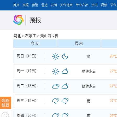
首页
预报
预警
雷达
云图
天气地图
专业产品
资讯
视频
节气
预报
河北
>
石家庄
>
天山海世界
今天
周末
周日（16日）
晴
26℃
周一（17日）
晴转多云
27℃
周二（18日）
阴转多云
27℃
周三（19日）
雨
27℃
周四（20日）
雨
29℃