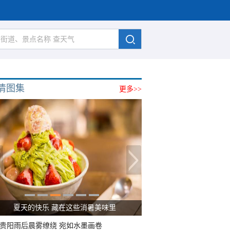
清图集
更多>>
夏天的快乐 藏在这些消暑美味里
贵阳雨后晨雾缭绕 宛如水墨画卷