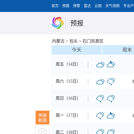
首页
预报
预警
雷达
云图
天气地图
专业产
预报
内蒙古
>
包头
>
石门风景区
今天
周末
周五（14日）
周六（15日）
周日（16日）
周一（17日）
周二（18日）