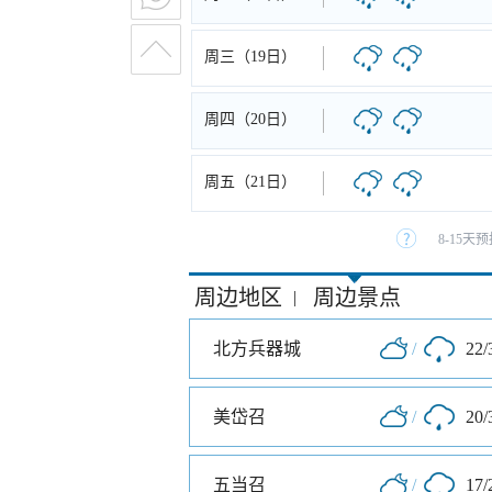
周三（19日）
周四（20日）
周五（21日）
8-15
周边地区
周边景点
|
北方兵器城
/
22/
美岱召
/
20/
五当召
/
17/