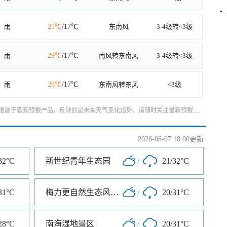
雨
25℃
/17℃
东南风
3-4级转<3级
雨
29℃
/17℃
南风转东南风
3-4级转<3级
雨
26℃
/17℃
东南风转东风
<3级
天预报属于客观预报产品，反映的是未来天气变化趋势、请随时关注最新预报.....
2026-08-07 18:00更新
32°C
新世纪青年生态园
/
21/32°C
31°C
梅力更自然生态风景区
/
20/31°C
28°C
南海湿地景区
/
20/31°C