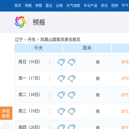
首页
预报
预警
雷达
云图
天气地图
专业产品
资讯
视频
节气
预报
辽宁
>
丹东
>
凤凰山国家风景名胜区
今天
周末
周日（16日）
雨
30℃
周一（17日）
雨
29℃
周二（18日）
雨
29℃
周三（19日）
雨
26℃
周四（20日）
雨
30℃