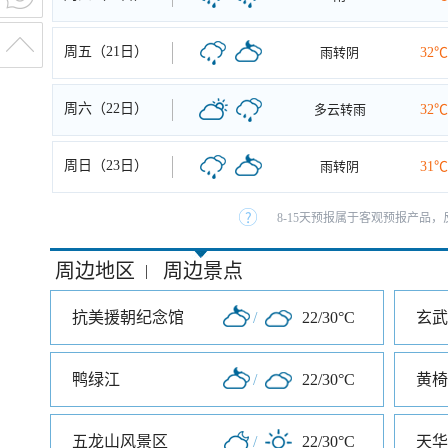
周五（21日）
雨转阴
32℃
周六（22日）
多云转雨
32℃
周日（23日）
雨转阴
31℃
8-15天预报属于客观预报产品，
周边地区
周边景点
|
抗美援朝纪念馆
/
22/30°C
玄武
鸭绿江
/
22/30°C
黄椅
五龙山风景区
/
22/30°C
天华