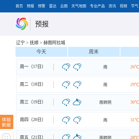
首页
预报
预警
雷达
云图
天气地图
专业产品
资讯
视频
节气
预报
辽宁
>
抚顺
>
赫图阿拉城
今天
周末
周一（17日）
雨
26℃
周二（18日）
雨
29℃
周三（19日）
雨转阴
30℃
周四（20日）
雨
31℃
周五（21日）
雨转阴
28℃