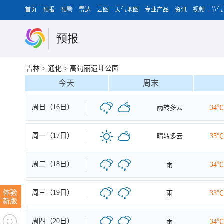
首页
预报
预警
雷达
云图
天气地图
专业产品
资讯
视频
节气
预报
吉林
>
通化
>
高句丽遗址公园
今天
周末
周日（16日）
雨转多云
34℃
周一（17日）
晴转多云
35℃
周二（18日）
雨
34℃
周三（19日）
雨
33℃
周四（20日）
雨
34℃