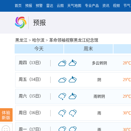
首页
预报
预警
雷达
云图
天气地图
专业产品
资讯
视频
节气
预报
黑龙江
>
哈尔滨
>
革命领袖视察黑龙江纪念馆
今天
周末
周四（13日）
多云转阴
28℃
周五（14日）
阴
29℃
周六（15日）
雨转阴
29℃
周日（16日）
雨
30℃
周一（17日）
雨
30℃