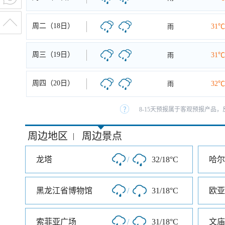
周二（18日）
雨
31℃
周三（19日）
雨
31℃
周四（20日）
雨
32℃
8-15天预报属于客观预报产品，
周边地区
周边景点
|
龙塔
/
32/18°C
黑龙江省博物馆
/
31/18°C
欧亚
索菲亚广场
/
31/18°C
文庙