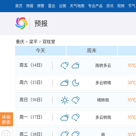
首页
预报
预警
雷达
云图
天气地图
专业产品
资讯
视频
节气
预报
重庆
>
梁平
>
双桂堂
今天
周末
周五（14日）
雨转多云
35℃
周六（15日）
多云转晴
34℃
周日（16日）
晴转雨
35℃
周一（17日）
多云转雨
35℃
周二（18日）
雨
35℃