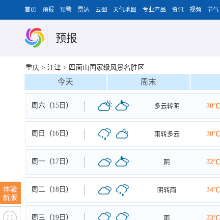
首页
预报
预警
雷达
云图
天气地图
专业产品
资讯
视频
节气
预报
重庆
>
江津
>
四面山国家级风景名胜区
今天
周末
周六（15日）
多云转阴
30℃
周日（16日）
雨转多云
30℃
周一（17日）
阴
32℃
周二（18日）
阴转雨
34℃
周三（19日）
雨
33℃