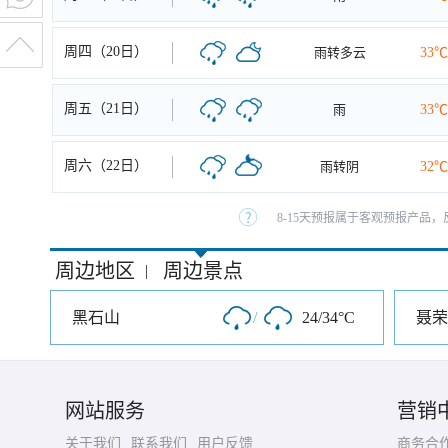
周四（20日）
雨转多云
33℃
周五（21日）
雨
33℃
周六（22日）
雨转阴
32℃
8-15天预报属于客观预报产品，
周边地区
周边景点
|
黑石山
/
24/34°C
聂荣
网站服务
营销
关于我们
联系我们
用户反馈
商务合