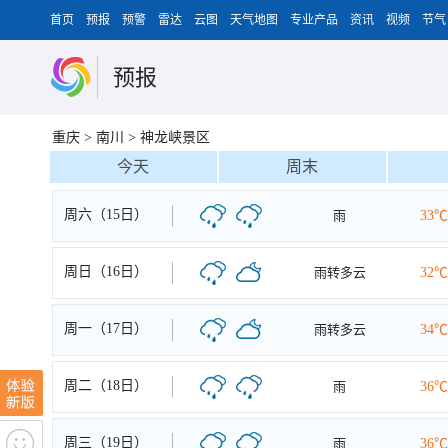
首页
预报
预警
雷达
云图
天气地图
专业产品
资讯
视频
节气
预报
重庆
>
南川
>
神龙峡景区
今天
周末
周六（15日）
雨
33℃
周日（16日）
雨转多云
32℃
周一（17日）
雨转多云
34℃
周二（18日）
雨
36℃
周三（19日）
雨
36℃