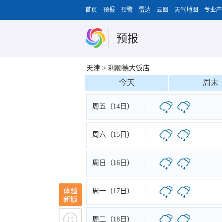
首页
预报
预警
雷达
云图
天气地图
专业产
预报
天津
>
利顺德大饭店
今天
周末
周五（14日）
周六（15日）
周日（16日）
周一（17日）
周二（18日）