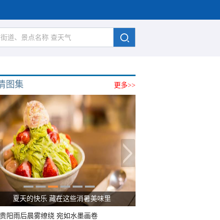
清图集
更多>>
夏天的快乐 藏在这些消暑美味里
贵阳雨后晨雾缭绕 宛如水墨画卷