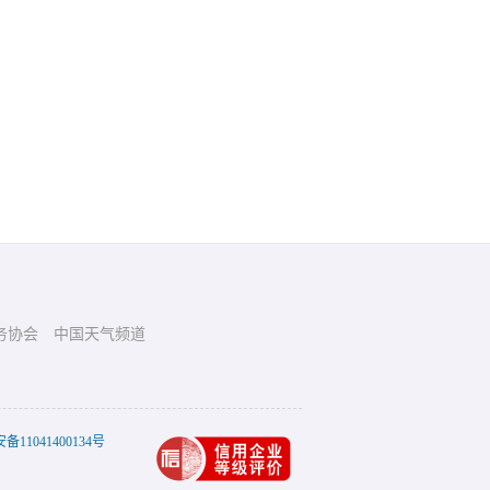
务协会
中国天气频道
11041400134号