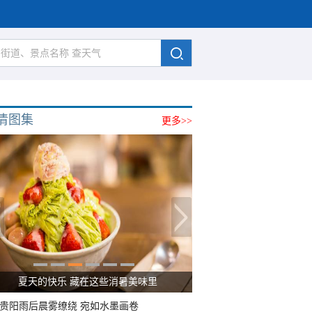
清图集
更多>>
广西南宁：盛夏里的“绿野仙踪”
贵阳雨后晨雾缭绕 宛如水墨画卷