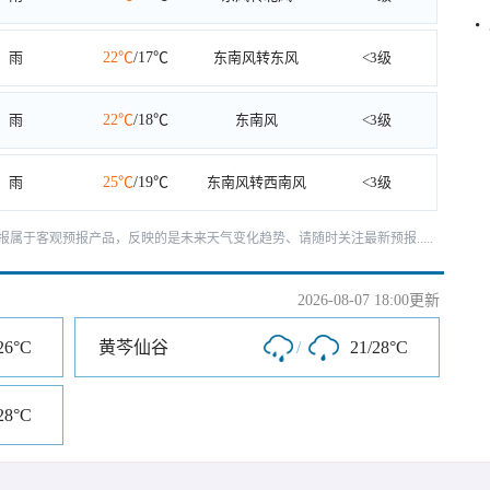
雨
22℃
/17℃
东南风转东风
<3级
雨
22℃
/18℃
东南风
<3级
雨
25℃
/19℃
东南风转西南风
<3级
天预报属于客观预报产品，反映的是未来天气变化趋势、请随时关注最新预报.....
2026-08-07 18:00更新
26°C
黄芩仙谷
/
21/28°C
28°C