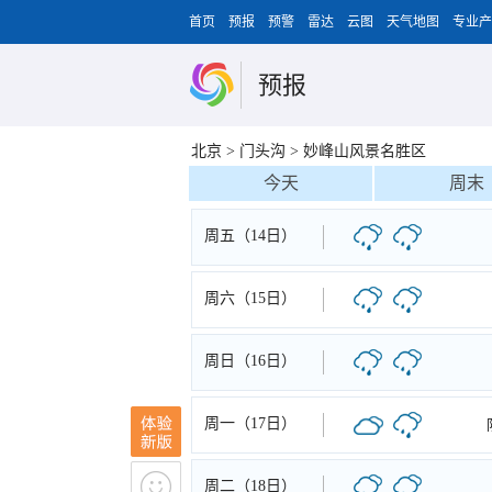
首页
预报
预警
雷达
云图
天气地图
专业产
预报
北京
>
门头沟
>
妙峰山风景名胜区
今天
周末
周五（14日）
周六（15日）
周日（16日）
周一（17日）
周二（18日）