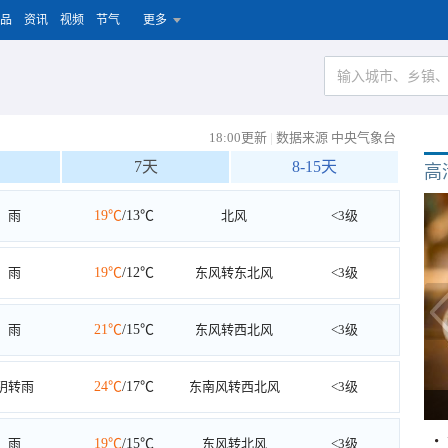
品
资讯
视频
节气
更多
18:00更新
|
数据来源 中央气象台
7天
8-15天
高
雨
19℃
/13℃
北风
<3级
雨
19℃
/12℃
东风转东北风
<3级
雨
21℃
/15℃
东风转西北风
<3级
阴转雨
24℃
/17℃
东南风转西北风
<3级
雨
19℃
/15℃
东风转北风
<3级