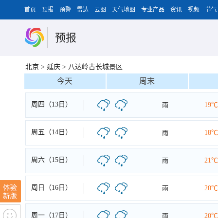
首页
预报
预警
雷达
云图
天气地图
专业产品
资讯
视频
节气
预报
北京
>
延庆
>
八达岭古长城景区
今天
周末
周四（13日）
雨
19℃
周五（14日）
雨
18℃
周六（15日）
雨
21℃
周日（16日）
雨
20℃
周一（17日）
雨
20℃