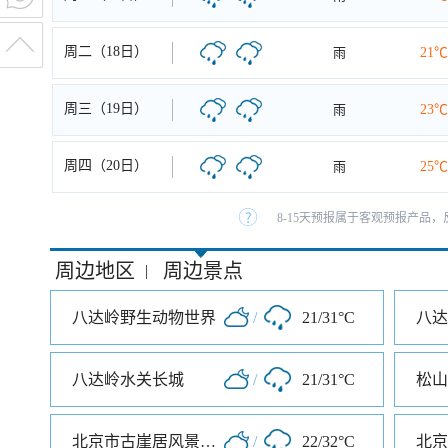
周二（18日）
雨
21℃
周三（19日）
雨
23℃
周四（20日）
雨
25℃
8-15天预报属于客观预报产品，
周边地区
周边景点
|
八达岭野生动物世界
/
21/31°C
八达
八达岭水关长城
/
21/31°C
松山
北京市古崖居风景名胜区
/
22/32°C