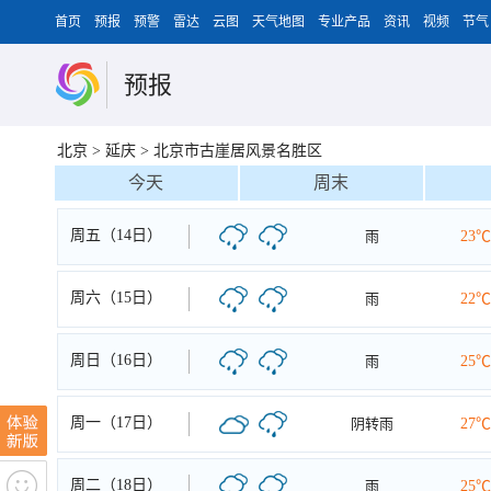
首页
预报
预警
雷达
云图
天气地图
专业产品
资讯
视频
节气
预报
北京
>
延庆
>
北京市古崖居风景名胜区
今天
周末
周五（14日）
雨
23℃
周六（15日）
雨
22℃
周日（16日）
雨
25℃
周一（17日）
阴转雨
27℃
周二（18日）
雨
25℃