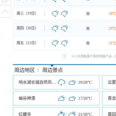
周三（19日）
雨
30℃
周四（20日）
雨
29℃
周五（21日）
雨
31℃
8-15天预报属于客观预报产品，
周边地区
周边景点
|
响水湖长城自然风景区
/
19/28°C
云蒙
幽谷神潭
/
17/26°C
青龙
红螺寺
/
21/30°C
慕田