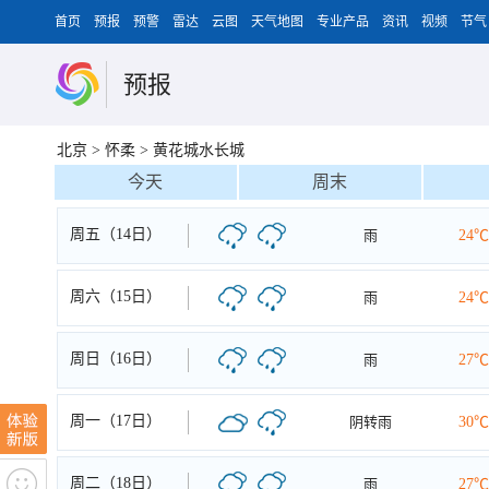
首页
预报
预警
雷达
云图
天气地图
专业产品
资讯
视频
节气
预报
北京
>
怀柔
>
黄花城水长城
今天
周末
周五（14日）
雨
24℃
周六（15日）
雨
24℃
周日（16日）
雨
27℃
周一（17日）
阴转雨
30℃
周二（18日）
雨
27℃