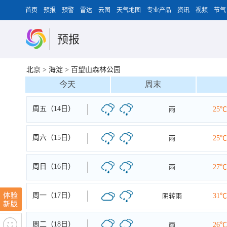
首页
预报
预警
雷达
云图
天气地图
专业产品
资讯
视频
节气
预报
北京
>
海淀
>
百望山森林公园
今天
周末
周五（14日）
雨
25℃
周六（15日）
雨
25℃
周日（16日）
雨
27℃
周一（17日）
阴转雨
31℃
周二（18日）
雨
26℃