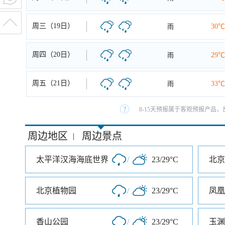
周三（19日）
雨
30℃
周四（20日）
雨
29℃
周五（21日）
雨
33℃
8-15天预报属于客观预报产品，
周边地区
周边景点
|
太平洋汉海海底世界
/
23/29°C
北京
北京植物园
/
23/29°C
香山公园
/
23/29°C
玉渊