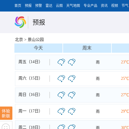
首页
预报
预警
雷达
云图
天气地图
专业产品
资讯
视频
节气
预报
北京
>
景山公园
今天
周末
周五（14日）
雨
23℃
周六（15日）
雨
25℃
周日（16日）
雨
27℃
周一（17日）
雨
29℃
周二（18日）
雨
30℃