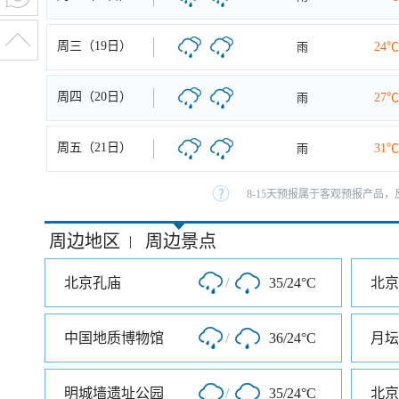
周三（19日）
雨
24℃
周四（20日）
雨
27℃
周五（21日）
雨
31℃
8-15天预报属于客观预报产品，
周边地区
周边景点
|
北京孔庙
/
35/24°C
北京
中国地质博物馆
/
36/24°C
月坛
明城墙遗址公园
/
35/24°C
北京