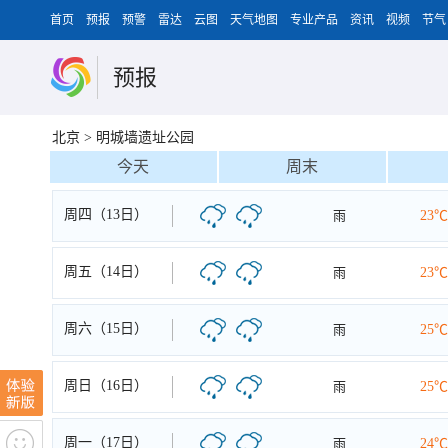
首页
预报
预警
雷达
云图
天气地图
专业产品
资讯
视频
节气
预报
北京
>
明城墙遗址公园
今天
周末
周四（13日）
雨
23℃
周五（14日）
雨
23℃
周六（15日）
雨
25℃
周日（16日）
雨
25℃
周一（17日）
雨
24℃