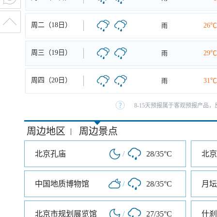
周二（18日）
雨
26℃
周三（19日）
雨
29℃
周四（20日）
雨
31℃
8-15天预报属于客观预报产品，
周边地区
周边景点
|
北京孔庙
/
28/35°C
北京
中国地质博物馆
/
28/35°C
月坛
北京市规划展览馆
/
27/35°C
什刹