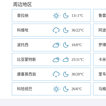
周边地区
查拉纳
/
13/-1°C
鲁雷
科维哈
/
36/22°C
阿波
波托西
/
16/0°C
罗博
比亚蒙特斯
/
25/11°C
卡米
康塞普西翁
/
30/20°C
里韦
科恰班巴
/
26/6°C
马格