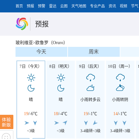
首页
预报
预警
雷达
云图
天气地图
专业产品
资讯
视频
节气
预报
玻利维亚>欧鲁罗（Oruro）
今天
周末
7日（今天）
8日（明天）
9日（后天）
10日（周一）
晴
晴
小雨转多云
小雨转阴
19
/
-6℃
18
/
-4℃
19
/
-1℃
14
/
-1℃
<3级
<3级
3-4级转<3级
3-4级转<3级