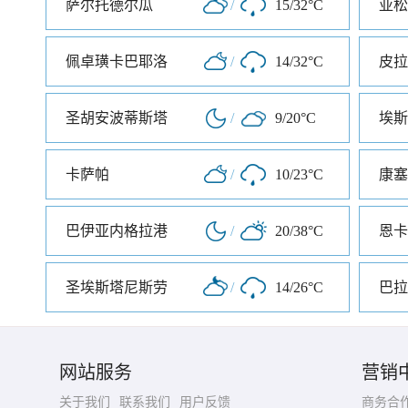
萨尔托德尔瓜
/
15/32°C
亚松
佩卓璜卡巴耶洛
/
14/32°C
皮拉
圣胡安波蒂斯塔
/
9/20°C
卡萨帕
/
10/23°C
康塞
巴伊亚内格拉港
/
20/38°C
恩卡
圣埃斯塔尼斯劳
/
14/26°C
巴拉
网站服务
营销
关于我们
联系我们
用户反馈
商务合