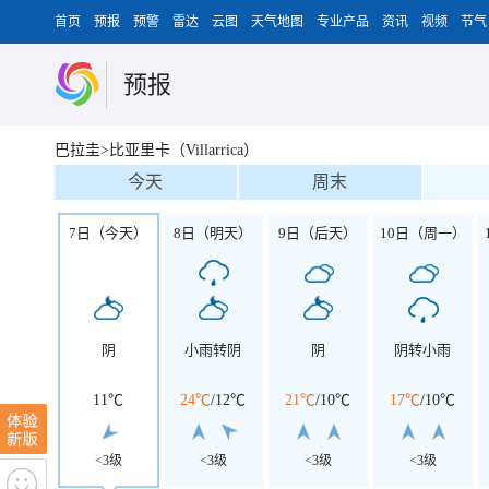
首页
预报
预警
雷达
云图
天气地图
专业产品
资讯
视频
节气
预报
巴拉圭>比亚里卡（Villarrica）
今天
周末
7日（今天）
8日（明天）
9日（后天）
10日（周一）
阴
小雨转阴
阴
阴转小雨
11℃
24℃
/
12℃
21℃
/
10℃
17℃
/
10℃
<3级
<3级
<3级
<3级