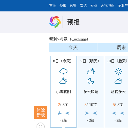
首页
预报
预警
雷达
云图
天气地图
专业产
预报
智利>考昆（Cochrane）
今天
周末
8日（今天）
9日（明天）
10日（后天
小雪转阴
多云转晴
晴转多云
2
/
-8℃
3
/
-10℃
5
/
-8℃
<3级
<3级
<3级