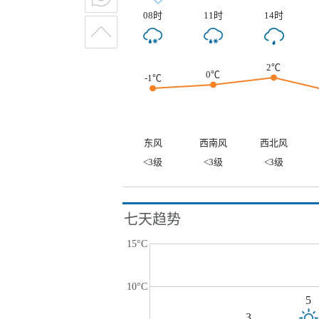
08时
11时
14时
2℃
0℃
-1℃
东风
西南风
西北风
<3级
<3级
<3级
七天趋势
15°C
10°C
5
3