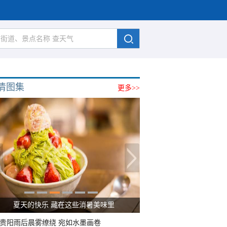
清图集
更多>>
广西南宁：盛夏里的“绿野仙踪”
贵阳雨后晨雾缭绕 宛如水墨画卷