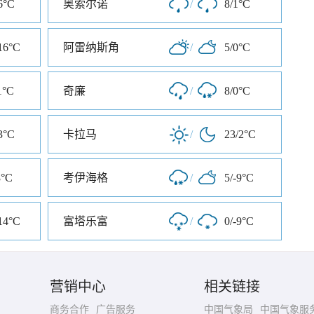
6°C
奥索尔诺
/
8/1°C
16°C
阿雷纳斯角
/
5/0°C
1°C
奇廉
/
8/0°C
3°C
卡拉马
/
23/2°C
8°C
考伊海格
/
5/-9°C
14°C
富塔乐富
/
0/-9°C
营销中心
相关链接
商务合作
广告服务
中国气象局
中国气象服