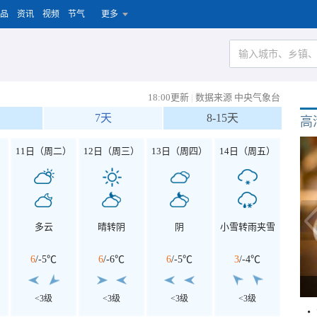
品
资讯
视频
节气
更多
18:00更新
|
数据来源 中央气象台
7天
8-15天
高
）
11日（周二）
12日（周三）
13日（周四）
14日（周五）
多云
晴转阴
阴
小雪转雨夹雪
6
/
-5℃
6
/
-6℃
6
/
-5℃
3
/
-4℃
<3级
<3级
<3级
<3级